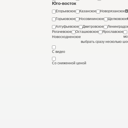
Юго-восток
В
Егорьевское
Казанское
Новорязанское
Горьковское
Носовихинское
Щелковское
Алтуфьевское
Дмитровское
Ленинградс
Рогачевское
Осташковское
Ярославское
мо
Новосходненское
выбрать сразу несколько шо
С видео
Со сниженной ценой