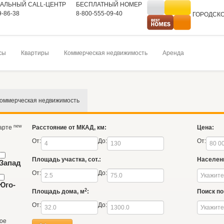
АЛЬНЫЙ CALL-ЦЕНТР
БЕСПЛАТНЫЙ НОМЕР
9-86-38
8-800-555-09-40
ГОРОДСК
На главную
сы
Квартиры
Коммерческая недвижимость
Аренда
оммерческая недвижимость
new
карте
Расстояние от МКАД, км:
Цена:
От:
До:
От:
Площадь участка, сот.:
Населен
Запад
От:
До:
Юго-
2
Площадь дома, м
:
Поиск по 
От:
До:
ое