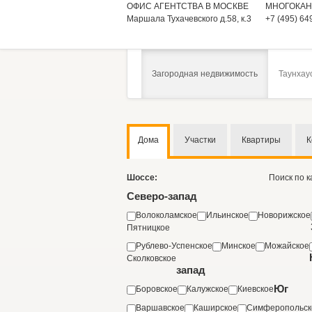
ОФИС АГЕНТСТВА В МОСКВЕ
МНОГОКАН
Маршала Тухачевского д.58, к.3
+7 (495) 64
Загородная недвижимость
Таунхау
Дома
Участки
Квартиры
К
Шоссе:
Поиск по 
Северо-запад
Волоколамское
Ильинское
Новорижское
Пятницкое
Рублево-Успенское
Минское
Можайское
Сколковское
запад
Юг
Боровское
Калужское
Киевское
Варшавское
Каширское
Симферопольск