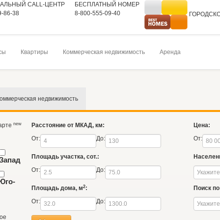
АЛЬНЫЙ CALL-ЦЕНТР
БЕСПЛАТНЫЙ НОМЕР
9-86-38
8-800-555-09-40
ГОРОДСК
На главную
сы
Квартиры
Коммерческая недвижимость
Аренда
оммерческая недвижимость
new
карте
Расстояние от МКАД, км:
Цена:
От:
До:
От:
Площадь участка, сот.:
Населен
Запад
От:
До:
Юго-
2
Площадь дома, м
:
Поиск по 
От:
До:
ое