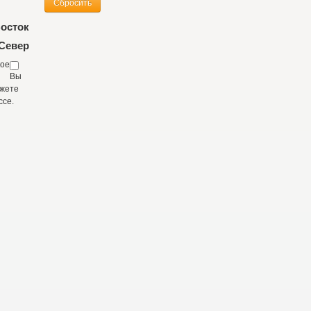
осток
Север
кое
Вы
жете
ссе.