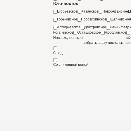
Юго-восток
В
Егорьевское
Казанское
Новорязанское
Горьковское
Носовихинское
Щелковское
Алтуфьевское
Дмитровское
Ленинградс
Рогачевское
Осташковское
Ярославское
мо
Новосходненское
выбрать сразу несколько шо
С видео
Со сниженной ценой