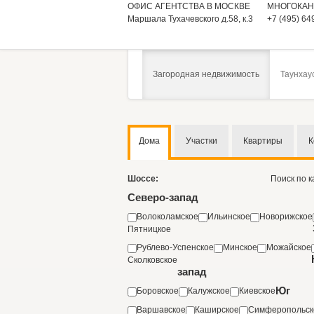
ОФИС АГЕНТСТВА В МОСКВЕ
МНОГОКАН
Маршала Тухачевского д.58, к.3
+7 (495) 64
Загородная недвижимость
Таунхау
Дома
Участки
Квартиры
К
Шоссе:
Поиск по 
Северо-запад
Волоколамское
Ильинское
Новорижское
Пятницкое
Рублево-Успенское
Минское
Можайское
Сколковское
запад
Юг
Боровское
Калужское
Киевское
Варшавское
Каширское
Симферопольск