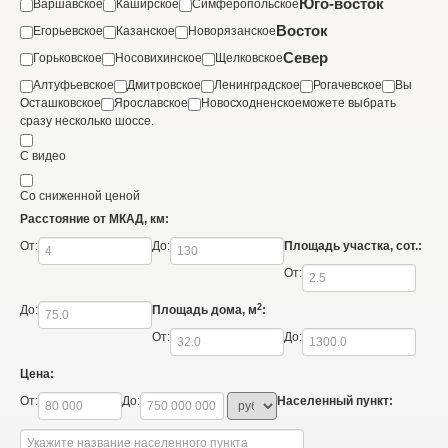
Юго-восток
Варшавское
Каширское
Симферопольское
Восток
Егорьевское
Казанское
Новорязанское
Север
Горьковское
Носовихинское
Щелковское
Алтуфьевское
Дмитровское
Ленинградское
Рогачевское
Вы
Осташковское
Ярославское
Новосходненское
можете выбрать
сразу несколько шоссе.
С видео
Со сниженной ценой
Расстояние от МКАД, км:
От:
До:
Площадь участка, сот.:
От:
2
До:
Площадь дома, м
:
От:
До:
Цена:
От:
До:
Населенный пункт: