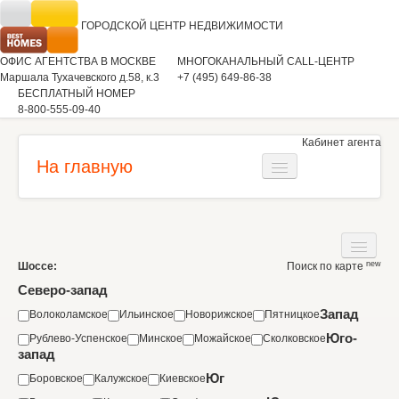
ГОРОДСКОЙ ЦЕНТР
НЕДВИЖИМОСТИ
ОФИС АГЕНТСТВА В МОСКВЕ
МНОГОКАНАЛЬНЫЙ CALL-ЦЕНТР
Маршала Тухачевского д.58, к.3
+7 (495) 649-86-38
БЕСПЛАТНЫЙ НОМЕР
8-800-555-09-40
Кабинет агента
На главную
Загородная недвижимость
Квартиры
new
Шоссе:
Поиск по карте
Дома
Коммерческая недвижимость
Северо-запад
Участки
Запад
Волоколамское
Ильинское
Новорижское
Пятницкое
Аренда
Юго-
Рублево-Успенское
Минское
Можайское
Сколковское
Квартиры
Вакансии
запад
Коммерческая недвижимость
Юг
Боровское
Калужское
Киевское