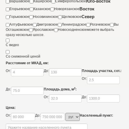
Юго-восток
Варшавское
Каширское
Симферопольское
Восток
Егорьевское
Казанское
Новорязанское
Север
Горьковское
Носовихинское
Щелковское
Алтуфьевское
Дмитровское
Ленинградское
Рогачевское
Вы
Осташковское
Ярославское
Новосходненское
можете выбрать
сразу несколько шоссе.
С видео
Со сниженной ценой
Расстояние от МКАД, км:
От:
До:
Площадь участка, сот.:
От:
2
До:
Площадь дома, м
:
От:
До:
Цена:
От:
До:
Населенный пункт: