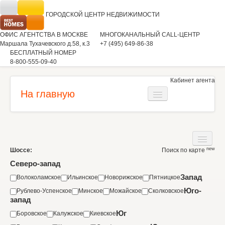
ГОРОДСКОЙ ЦЕНТР
НЕДВИЖИМОСТИ
ОФИС АГЕНТСТВА В МОСКВЕ
МНОГОКАНАЛЬНЫЙ CALL-ЦЕНТР
Маршала Тухачевского д.58, к.3
+7 (495) 649-86-38
БЕСПЛАТНЫЙ НОМЕР
8-800-555-09-40
Кабинет агента
На главную
Загородная недвижимость
Квартиры
new
Шоссе:
Поиск по карте
Дома
Коммерческая недвижимость
Северо-запад
Участки
Запад
Волоколамское
Ильинское
Новорижское
Пятницкое
Аренда
Юго-
Рублево-Успенское
Минское
Можайское
Сколковское
Квартиры
Вакансии
запад
Коммерческая недвижимость
Юг
Боровское
Калужское
Киевское