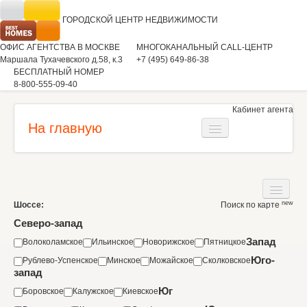
ГОРОДСКОЙ ЦЕНТР
НЕДВИЖИМОСТИ
ОФИС АГЕНТСТВА В МОСКВЕ
МНОГОКАНАЛЬНЫЙ CALL-ЦЕНТР
Маршала Тухачевского д.58, к.3
+7 (495) 649-86-38
БЕСПЛАТНЫЙ НОМЕР
8-800-555-09-40
Кабинет агента
На главную
Загородная недвижимость
Квартиры
new
Шоссе:
Поиск по карте
Дома
Коммерческая недвижимость
Северо-запад
Участки
Запад
Волоколамское
Ильинское
Новорижское
Пятницкое
Аренда
Юго-
Рублево-Успенское
Минское
Можайское
Сколковское
Квартиры
Вакансии
запад
Коммерческая недвижимость
Юг
Боровское
Калужское
Киевское