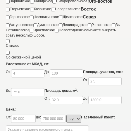
Юго-восток
Варшавское
Каширское
Симферопольское
Восток
Егорьевское
Казанское
Новорязанское
Север
Горьковское
Носовихинское
Щелковское
Алтуфьевское
Дмитровское
Ленинградское
Рогачевское
Вы
Осташковское
Ярославское
Новосходненское
можете выбрать
сразу несколько шоссе.
С видео
Со сниженной ценой
Расстояние от МКАД, км:
От:
До:
Площадь участка, сот.:
От:
2
До:
Площадь дома, м
:
От:
До:
Цена:
От:
До:
Населенный пункт: