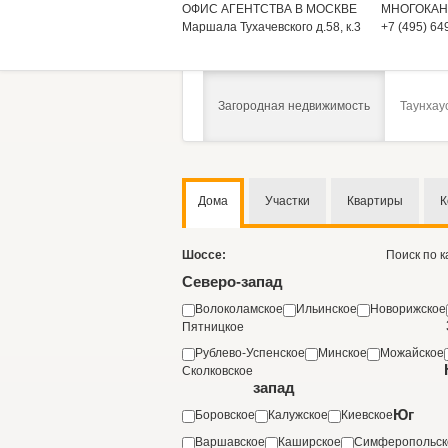
ОФИС АГЕНТСТВА В МОСКВЕ
МНОГОКАН
Маршала Тухачевского д.58, к.3
+7 (495) 64
Загородная недвижимость
Таунхау
Дома
Участки
Квартиры
К
Шоссе:
Поиск по 
Северо-запад
Волоколамское
Ильинское
Новорижское
Пятницкое
Рублево-Успенское
Минское
Можайское
Сколковское
запад
Юг
Боровское
Калужское
Киевское
Варшавское
Каширское
Симферопольск