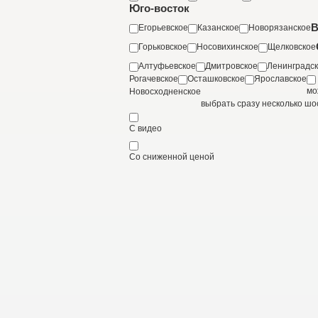
Юго-восток
В
Егорьевское
Казанское
Новорязанское
Горьковское
Носовихинское
Щелковское
Алтуфьевское
Дмитровское
Ленинградс
Рогачевское
Осташковское
Ярославское
мо
Новосходненское
выбрать сразу несколько шо
С видео
Со сниженной ценой