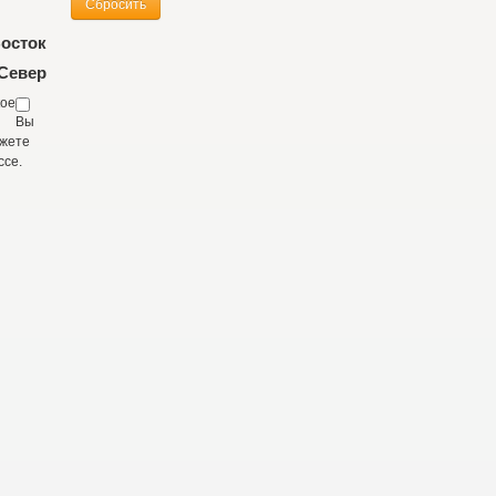
осток
Север
кое
Вы
жете
ссе.