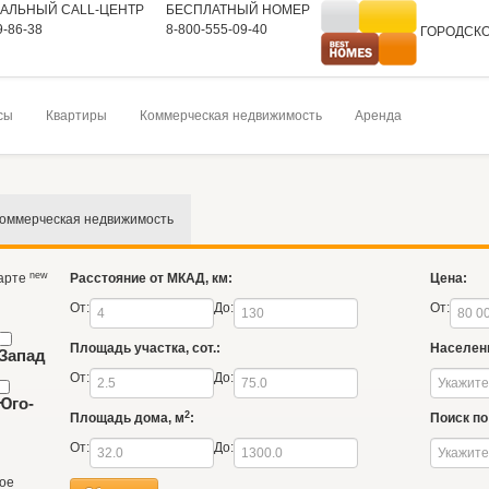
АЛЬНЫЙ CALL-ЦЕНТР
БЕСПЛАТНЫЙ НОМЕР
9-86-38
8-800-555-09-40
ГОРОДСК
На главную
сы
Квартиры
Коммерческая недвижимость
Аренда
оммерческая недвижимость
new
карте
Расстояние от МКАД, км:
Цена:
От:
До:
От:
Площадь участка, сот.:
Населен
Запад
От:
До:
Юго-
2
Площадь дома, м
:
Поиск по 
От:
До:
ое