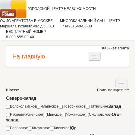
ГОРОДСКОЙ ЦЕНТР
НЕДВИЖИМОСТИ
ОФИС АГЕНТСТВА В МОСКВЕ
МНОГОКАНАЛЬНЫЙ CALL-ЦЕНТР
Маршала Тухачевского д.58, к.3
+7 (495) 649-86-38
БЕСПЛАТНЫЙ НОМЕР
8-800-555-09-40
Кабинет агента
На главную
Загородная недвижимость
Квартиры
new
Шоссе:
Поиск по карте
Дома
Коммерческая недвижимость
Северо-запад
Участки
Запад
Волоколамское
Ильинское
Новорижское
Пятницкое
Аренда
Юго-
Рублево-Успенское
Минское
Можайское
Сколковское
Квартиры
Вакансии
запад
Коммерческая недвижимость
Юг
Боровское
Калужское
Киевское