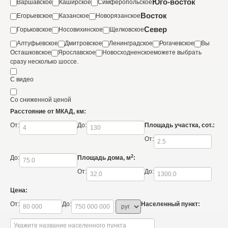
Юго-восток
Варшавское
Каширское
Симферопольское
Восток
Егорьевское
Казанское
Новорязанское
Север
Горьковское
Носовихинское
Щелковское
Алтуфьевское
Дмитровское
Ленинградское
Рогачевское
Вы
Осташковское
Ярославское
Новосходненское
можете выбрать
сразу несколько шоссе.
С видео
Со сниженной ценой
Расстояние от МКАД, км:
От:
До:
Площадь участка, сот.:
От:
2
До:
Площадь дома, м
:
От:
До:
Цена:
От:
До:
Населенный пункт: