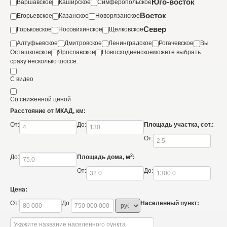
Юго-восток
Варшавское
Каширское
Симферопольское
Восток
Егорьевское
Казанское
Новорязанское
Север
Горьковское
Носовихинское
Щелковское
Алтуфьевское
Дмитровское
Ленинградское
Рогачевское
Вы
Осташковское
Ярославское
Новосходненское
можете выбрать
сразу несколько шоссе.
С видео
Со сниженной ценой
Расстояние от МКАД, км:
От:
До:
Площадь участка, сот.:
От:
2
До:
Площадь дома, м
:
От:
До:
Цена:
От:
До:
Населенный пункт: