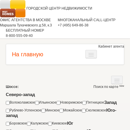
ГОРОДСКОЙ ЦЕНТР
НЕДВИЖИМОСТИ
ОФИС АГЕНТСТВА В МОСКВЕ
МНОГОКАНАЛЬНЫЙ CALL-ЦЕНТР
Маршала Тухачевского д.58, к.3
+7 (495) 649-86-38
БЕСПЛАТНЫЙ НОМЕР
8-800-555-09-40
Кабинет агента
На главную
Загородная недвижимость
Квартиры
new
Шоссе:
Поиск по карте
Дома
Коммерческая недвижимость
Северо-запад
Участки
Запад
Волоколамское
Ильинское
Новорижское
Пятницкое
Аренда
Юго-
Рублево-Успенское
Минское
Можайское
Сколковское
Квартиры
Вакансии
запад
Коммерческая недвижимость
Юг
Боровское
Калужское
Киевское