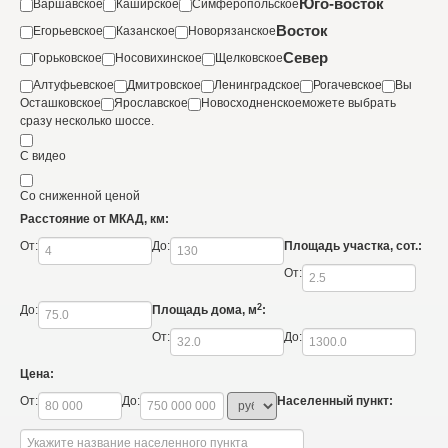
Юго-восток
Варшавское
Каширское
Симферопольское
Восток
Егорьевское
Казанское
Новорязанское
Север
Горьковское
Носовихинское
Щелковское
Алтуфьевское
Дмитровское
Ленинградское
Рогачевское
Вы
Осташковское
Ярославское
Новосходненское
можете выбрать
сразу несколько шоссе.
С видео
Со сниженной ценой
Расстояние от МКАД, км:
От:
До:
Площадь участка, сот.:
От:
2
До:
Площадь дома, м
:
От:
До:
Цена:
От:
До:
Населенный пункт: