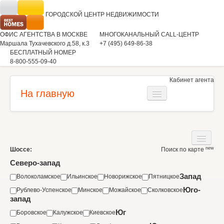
ГОРОДСКОЙ ЦЕНТР
НЕДВИЖИМОСТИ
ОФИС АГЕНТСТВА В МОСКВЕ
МНОГОКАНАЛЬНЫЙ CALL-ЦЕНТР
Маршала Тухачевского д.58, к.3
+7 (495) 649-86-38
БЕСПЛАТНЫЙ НОМЕР
8-800-555-09-40
Кабинет агента
На главную
Загородная недвижимость
Квартиры
new
Шоссе:
Поиск по карте
Дома
Коммерческая недвижимость
Северо-запад
Участки
Запад
Волоколамское
Ильинское
Новорижское
Пятницкое
Аренда
Юго-
Рублево-Успенское
Минское
Можайское
Сколковское
Квартиры
Вакансии
запад
Коммерческая недвижимость
Юг
Боровское
Калужское
Киевское