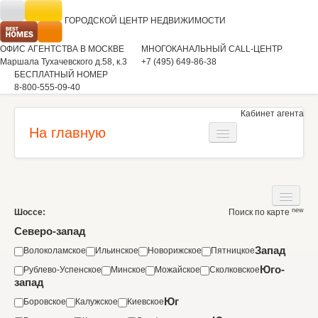
ГОРОДСКОЙ ЦЕНТР
НЕДВИЖИМОСТИ
ОФИС АГЕНТСТВА В МОСКВЕ
МНОГОКАНАЛЬНЫЙ CALL-ЦЕНТР
Маршала Тухачевского д.58, к.3
+7 (495) 649-86-38
БЕСПЛАТНЫЙ НОМЕР
8-800-555-09-40
Кабинет агента
На главную
Загородная недвижимость
Квартиры
new
Шоссе:
Поиск по карте
Дома
Коммерческая недвижимость
Северо-запад
Участки
Запад
Волоколамское
Ильинское
Новорижское
Пятницкое
Аренда
Юго-
Рублево-Успенское
Минское
Можайское
Сколковское
Квартиры
Вакансии
запад
Коммерческая недвижимость
Юг
Боровское
Калужское
Киевское