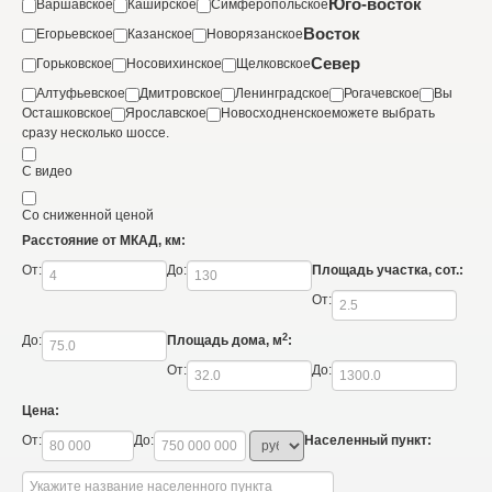
Юго-восток
Варшавское
Каширское
Симферопольское
Восток
Егорьевское
Казанское
Новорязанское
Север
Горьковское
Носовихинское
Щелковское
Алтуфьевское
Дмитровское
Ленинградское
Рогачевское
Вы
Осташковское
Ярославское
Новосходненское
можете выбрать
сразу несколько шоссе.
С видео
Со сниженной ценой
Расстояние от МКАД, км:
От:
До:
Площадь участка, сот.:
От:
2
До:
Площадь дома, м
:
От:
До:
Цена:
От:
До:
Населенный пункт: