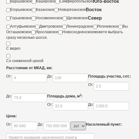
Юго-восток
Варшавское
Каширское
Симферопольское
Восток
Егорьевское
Казанское
Новорязанское
Север
Горьковское
Носовихинское
Щелковское
Алтуфьевское
Дмитровское
Ленинградское
Рогачевское
Вы
Осташковское
Ярославское
Новосходненское
можете выбрать
сразу несколько шоссе.
С видео
Со сниженной ценой
Расстояние от МКАД, км:
От:
До:
Площадь участка, сот.:
От:
2
До:
Площадь дома, м
:
От:
До:
Цена:
От:
До:
Населенный пункт: