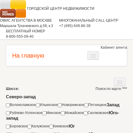
ГОРОДСКОЙ ЦЕНТР
НЕДВИЖИМОСТИ
ОФИС АГЕНТСТВА В МОСКВЕ
МНОГОКАНАЛЬНЫЙ CALL-ЦЕНТР
Маршала Тухачевского д.58, к.3
+7 (495) 649-86-38
БЕСПЛАТНЫЙ НОМЕР
8-800-555-09-40
Кабинет агента
На главную
Загородная недвижимость
Квартиры
new
Шоссе:
Поиск по карте
Дома
Коммерческая недвижимость
Северо-запад
Участки
Запад
Волоколамское
Ильинское
Новорижское
Пятницкое
Аренда
Юго-
Рублево-Успенское
Минское
Можайское
Сколковское
Квартиры
Вакансии
запад
Коммерческая недвижимость
Юг
Боровское
Калужское
Киевское