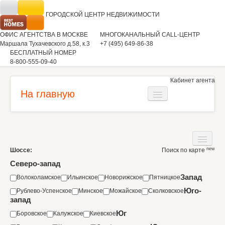
ГОРОДСКОЙ ЦЕНТР
НЕДВИЖИМОСТИ
ОФИС АГЕНТСТВА В МОСКВЕ
МНОГОКАНАЛЬНЫЙ CALL-ЦЕНТР
Маршала Тухачевского д.58, к.3
+7 (495) 649-86-38
БЕСПЛАТНЫЙ НОМЕР
8-800-555-09-40
Кабинет агента
На главную
Загородная недвижимость
Квартиры
new
Шоссе:
Поиск по карте
Дома
Коммерческая недвижимость
Северо-запад
Участки
Запад
Волоколамское
Ильинское
Новорижское
Пятницкое
Аренда
Юго-
Рублево-Успенское
Минское
Можайское
Сколковское
Квартиры
Вакансии
запад
Коммерческая недвижимость
Юг
Боровское
Калужское
Киевское