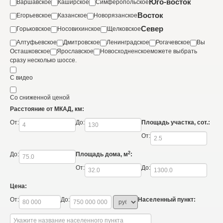
Юго-восток
Варшавское
Каширское
Симферопольское
Восток
Егорьевское
Казанское
Новорязанское
Север
Горьковское
Носовихинское
Щелковское
Алтуфьевское
Дмитровское
Ленинградское
Рогачевское
Вы
Осташковское
Ярославское
Новосходненское
можете выбрать
сразу несколько шоссе.
С видео
Со сниженной ценой
Расстояние от МКАД, км:
От:
До:
Площадь участка, сот.:
От:
2
До:
Площадь дома, м
:
От:
До:
Цена:
От:
До:
Населенный пункт: